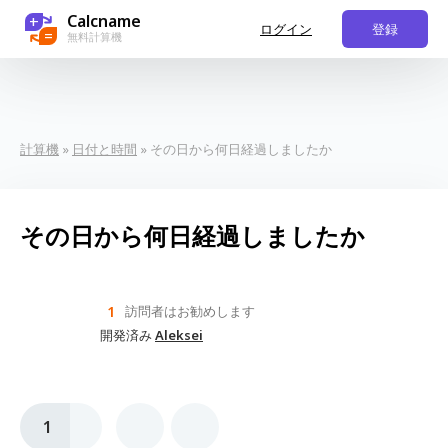
Calcname
+
ログイン
登録
=
無料計算機
計算機
»
日付と時間
» その日から何日経過しましたか
その日から何日経過しましたか
1
訪問者はお勧めします
開発済み
Aleksei
1