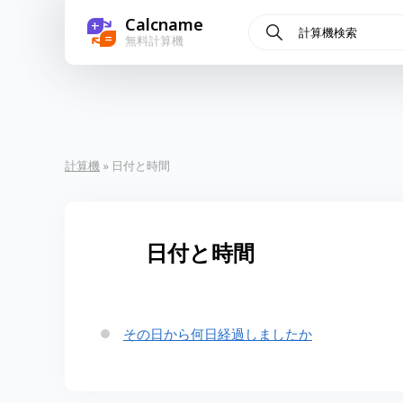
Calcname
+
=
無料計算機
計算機
» 日付と時間
日付と時間
その日から何日経過しましたか