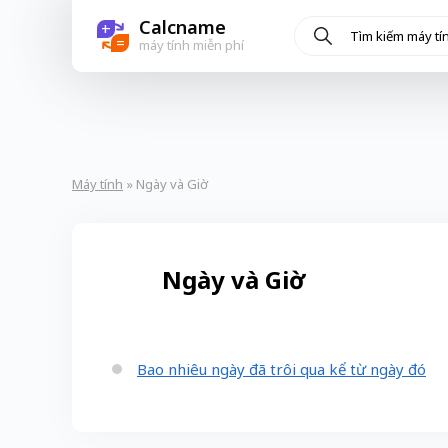
Calcname
+
=
máy tính miễn phí
Máy tính
» Ngày và Giờ
Ngày và Giờ
Bao nhiêu ngày đã trôi qua kể từ ngày đó