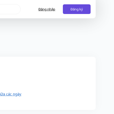
Đăng nhập
Đăng ký
iữa các ngày