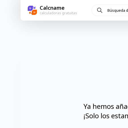
Calcname
+
=
calculadoras gratuitas
Ya hemos añad
¡Solo los est