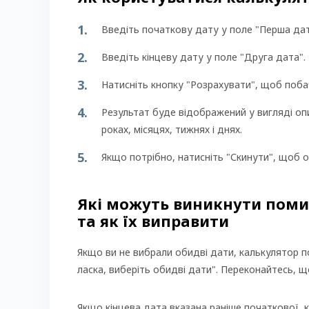
Введіть початкову дату у поле "Перша дат
Введіть кінцеву дату у поле "Друга дата".
Натисніть кнопку "Розрахувати", щоб поба
Результат буде відображений у вигляді опи
роках, місяцях, тижнях і днях.
Якщо потрібно, натисніть "Скинути", щоб оч
Які можуть виникнути поми
та як їх виправити
Якщо ви не вибрали обидві дати, калькулятор 
ласка, виберіть обидві дати". Переконайтесь, щ
Якщо кінцева дата вказана раніше початкової,