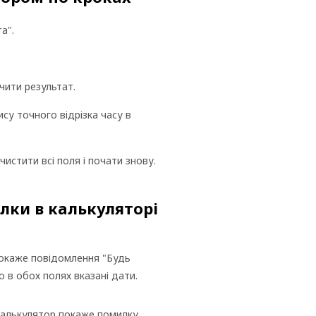
а".
чити результат.
су точного відрізка часу в
истити всі поля і почати знову.
лки в калькуляторі
покаже повідомлення "Будь
о в обох полях вказані дати.
 калькулятор покаже помилку