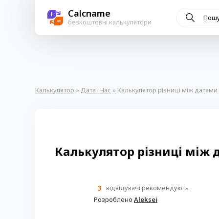
Calcname
+
=
безкоштовні калькулятори
Калькулятор
»
Дата і Час
» Калькулятор різниці між датами
Калькулятор різниці між 
3
відвідувачі рекомендують
Розроблено
Aleksei