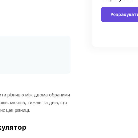
ити різницю між двома обраними
ків, місяців, тижнів та днів, що
 цієї різниці.
кулятор