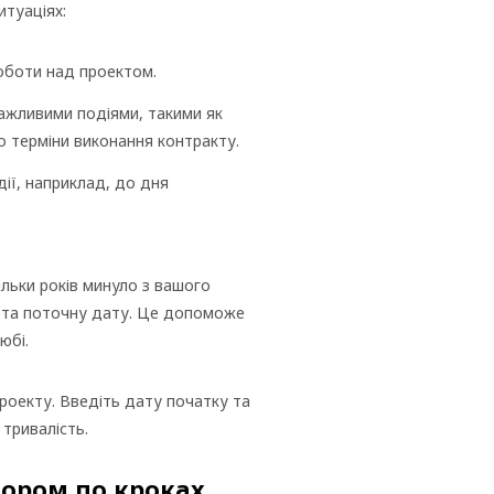
итуаціях:
роботи над проектом.
важливими подіями, такими як
о терміни виконання контракту.
дії, наприклад, до дня
ільки років минуло з вашого
я та поточну дату. Це допоможе
юбі.
роекту. Введіть дату початку та
тривалість.
тором по кроках